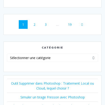
Navigation
Page
Page
Page
Page
1
2
3
…
19
au
sein
des
CATÉGORIE
articles
Catégorie
Outil Supprimer dans Photoshop : Traitement Local ou
Cloud, lequel choisir ?
Simuler un tirage Fresson avec Photoshop