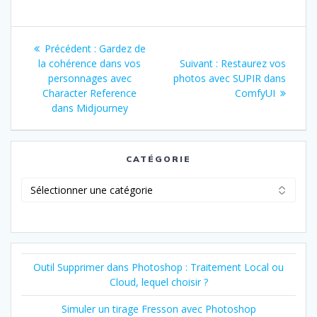
Navigation
Article
Précédent :
Gardez de
de
précédent
Article
la cohérence dans vos
Suivant :
Restaurez vos
:
suivant
personnages avec
photos avec SUPIR dans
l’article
:
Character Reference
ComfyUI
dans Midjourney
CATÉGORIE
Catégorie
Outil Supprimer dans Photoshop : Traitement Local ou
Cloud, lequel choisir ?
Simuler un tirage Fresson avec Photoshop