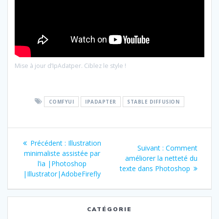
Mise à jour d’IpAdatper. Ciblez le style !
COMFYUI
IPADAPTER
STABLE DIFFUSION
Navigation
Article
Précédent :
Illustration
Article
Suivant :
Comment
de
précédent
minimaliste assistée par
suivant
améliorer la netteté du
:
l’ia |Photoshop
:
texte dans Photoshop
l’article
|Illustrator|AdobeFirefly
CATÉGORIE