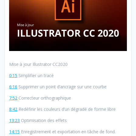
Mise à jour Illustrator CC2020
0:15
Simplifier un tracé
6:16
Supprimer un point d’ancrage sur une courbe
7:52
Correcteur orthographique
8:42
Redéfinir les couleurs d’un dégradé de forme libre
13:23
Optimisation des effets
14:15
Enregistrement et exportation en tâche de fond.