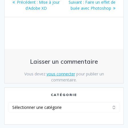
Article
Article
Précédent :
Mise à jour
Suivant :
Faire un effet de
de
précédent
suivant
d’Adobe XD
buée avec Photoshop
:
:
l’article
Laisser un commentaire
Vous devez
vous connecter
pour publier un
commentaire.
CATÉGORIE
Catégorie