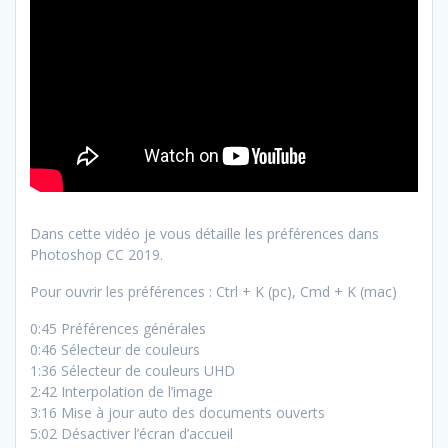
Dans cette vidéo je vous détaille les préférences dans
Photoshop CC 2019.
Pour ouvrir les préférences : Ctrl + K (pc), Cmd + K (mac)
0:45 Préférences générales
0:46 Sélecteur de couleurs
1:36 Sélecteur de couleurs UHD
2:42 Interpolation de l’image
3:16 Mise à jour auto des documents ouverts
5:02 Désactiver l’écran d’accueil