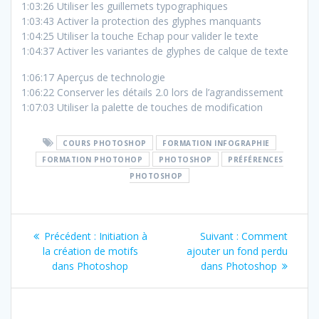
1:03:26 Utiliser les guillemets typographiques
1:03:43 Activer la protection des glyphes manquants
1:04:25 Utiliser la touche Echap pour valider le texte
1:04:37 Activer les variantes de glyphes de calque de texte
1:06:17 Aperçus de technologie
1:06:22 Conserver les détails 2.0 lors de l’agrandissement
1:07:03 Utiliser la palette de touches de modification
COURS PHOTOSHOP
FORMATION INFOGRAPHIE
FORMATION PHOTOHOP
PHOTOSHOP
PRÉFÉRENCES
PHOTOSHOP
Navigation
Article
Article
Précédent :
Initiation à
Suivant :
Comment
de
précédent
suivant
la création de motifs
ajouter un fond perdu
:
:
dans Photoshop
dans Photoshop
l’article