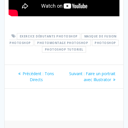
EXERCICE DÉBUTANTS PHOTOSHOP
MASQUE DE FUSION
PHOTOSHOP
PHOTOMONTAGE PHOTOSHOP
PHOTOSHOP
PHOTOSHOP TUTORIEL
Navigation
Article
Article
Précédent :
Tons
Suivant :
Faire un portrait
de
précédent
suivant
Directs
avec Illustrator
:
:
l’article