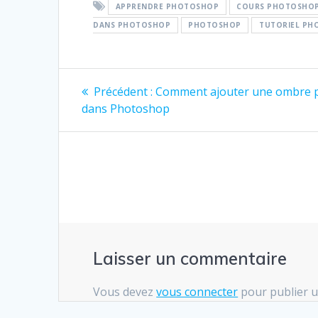
APPRENDRE PHOTOSHOP
COURS PHOTOSHO
DANS PHOTOSHOP
PHOTOSHOP
TUTORIEL PH
Navigation
Article
Précédent :
Comment ajouter une ombre 
précédent
de
dans Photoshop
:
l’article
Laisser un commentaire
Vous devez
vous connecter
pour publier 