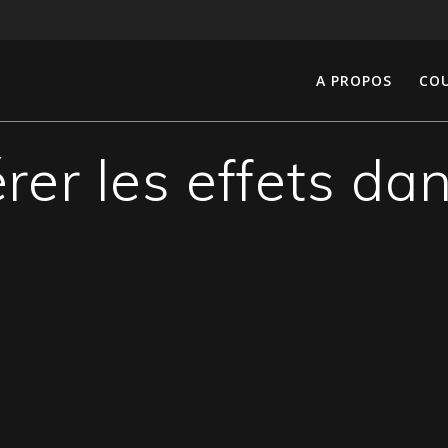
A PROPOS
COU
er les effets da