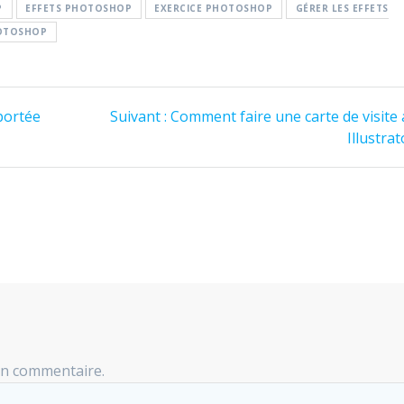
P
EFFETS PHOTOSHOP
EXERCICE PHOTOSHOP
GÉRER LES EFFETS
OTOSHOP
Article
portée
Suivant :
Comment faire une carte de visite 
suivant
Illustrat
:
un commentaire.