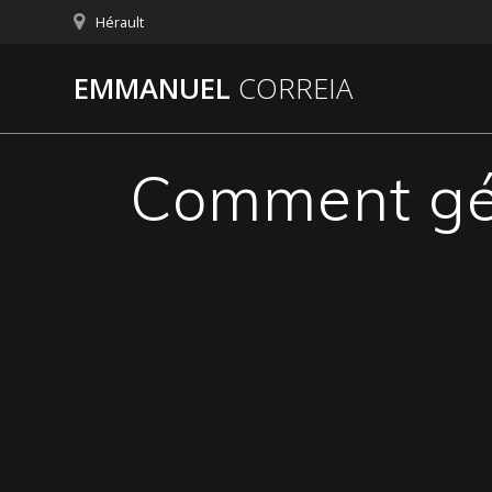
Passer
Hérault
au
contenu
EMMANUEL
CORREIA
Comment gér