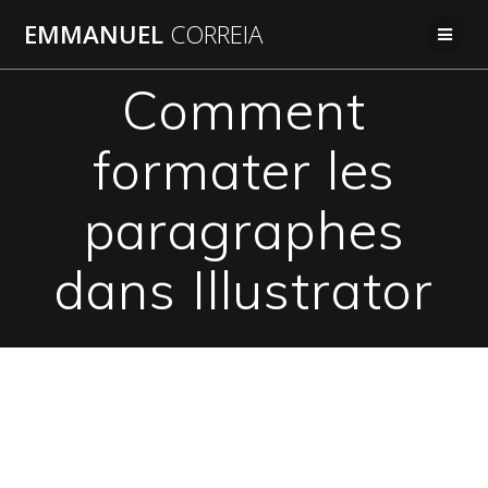
Passer
EMMANUEL
CORREIA
au
contenu
Comment
formater les
paragraphes
dans Illustrator