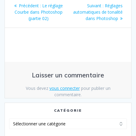
Navigation
Article
Article
Précédent :
Le réglage
Suivant :
Réglages
de
précédent
suivant
Courbe dans Photoshop
automatiques de tonalité
:
:
(partie 02)
dans Photoshop
l’article
Laisser un commentaire
Vous devez
vous connecter
pour publier un
commentaire.
CATÉGORIE
Catégorie