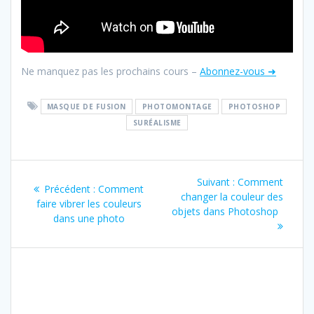
Ne manquez pas les prochains cours –
Abonnez-vous ➜
MASQUE DE FUSION
PHOTOMONTAGE
PHOTOSHOP
SURÉALISME
Navigation
Article
Suivant :
Comment
Article
Précédent :
Comment
de
suivant
changer la couleur des
précédent
faire vibrer les couleurs
:
objets dans Photoshop
:
dans une photo
l’article