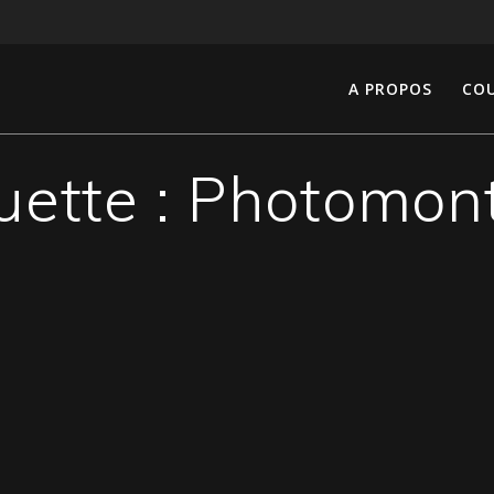
A PROPOS
COU
uette :
Photomon