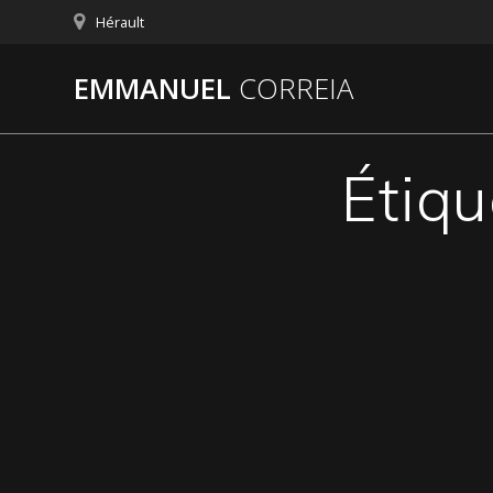
Passer
Hérault
au
contenu
EMMANUEL
CORREIA
Étiqu