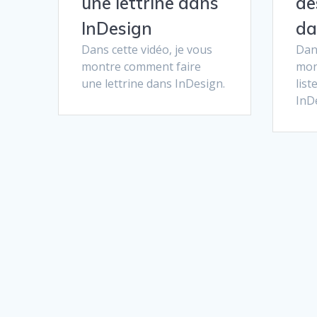
une lettrine dans
de
InDesign
da
Dans cette vidéo, je vous
Dans
montre comment faire
mon
une lettrine dans InDesign.
list
InD