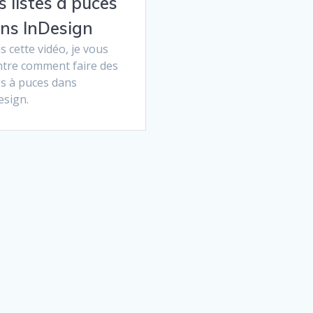
s listes à puces
ns InDesign
 cette vidéo, je vous
tre comment faire des
es à puces dans
esign.