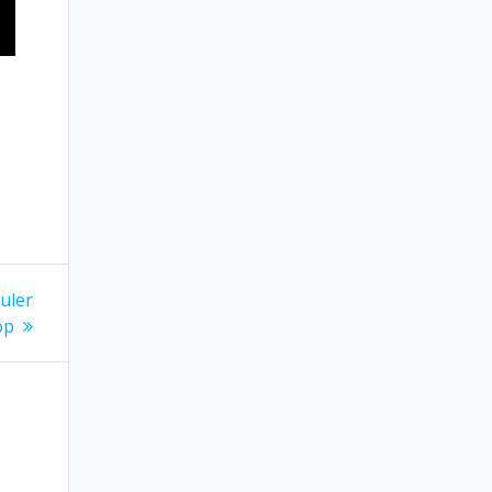
uler
op