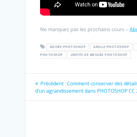
Ne manquez pas les prochains cours –
Ab
ADOBE PHOTOSHOP
GRILLE PHOTOSHOP
PHOTOSHOP
UNITÉS DE MESURE PHOTOSHOP
Navigation
Article
Précédent :
Comment conserver des détails
précédent
de
d’un agrandissement dans PHOTOSHOP CC 
:
l’article