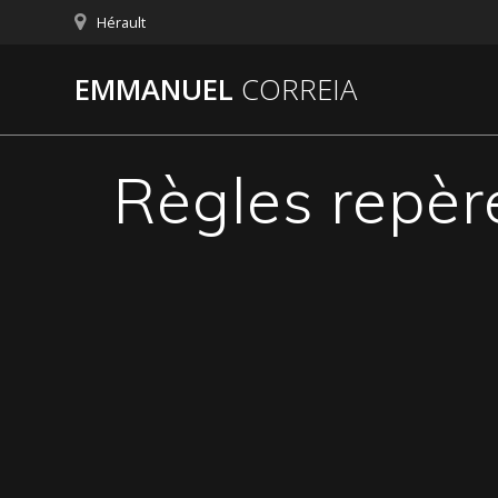
Passer
Hérault
au
contenu
EMMANUEL
CORREIA
Règles repèr