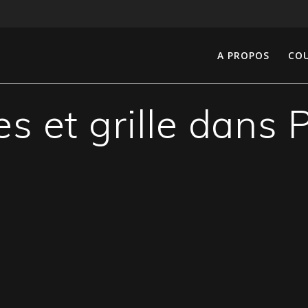
A PROPOS
COU
es et grille dans