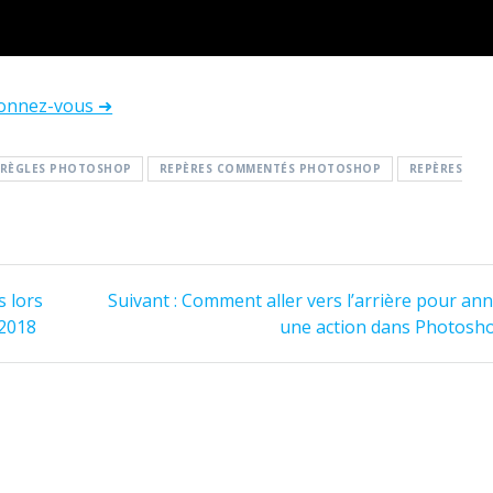
onnez-vous ➜
RÈGLES PHOTOSHOP
REPÈRES COMMENTÉS PHOTOSHOP
REPÈRES
Article
 lors
Suivant :
Comment aller vers l’arrière pour ann
suivant
2018
une action dans Photosh
: