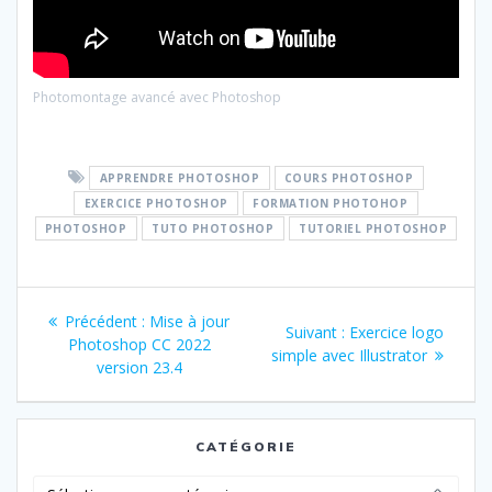
Photomontage avancé avec Photoshop
APPRENDRE PHOTOSHOP
COURS PHOTOSHOP
EXERCICE PHOTOSHOP
FORMATION PHOTOHOP
PHOTOSHOP
TUTO PHOTOSHOP
TUTORIEL PHOTOSHOP
Navigation
Article
Précédent :
Mise à jour
Article
Suivant :
Exercice logo
de
précédent
Photoshop CC 2022
suivant
simple avec Illustrator
:
version 23.4
:
l’article
CATÉGORIE
Catégorie