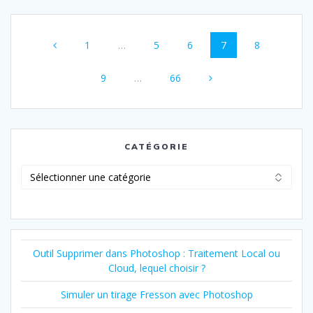
Navigation
Page
Page
Page
Page
Page
1
…
5
6
7
8
au
Page
Page
sein
9
…
66
des
articles
CATÉGORIE
Catégorie
Outil Supprimer dans Photoshop : Traitement Local ou
Cloud, lequel choisir ?
Simuler un tirage Fresson avec Photoshop