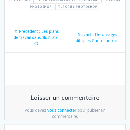
PHOTOSHOP
OUTIL REMPLACEMENT DE COULEUR
TUTORIAL
PHOTOSHOP
TUTORIEL PHOTOSHOP
Navigation
Article
Précédent :
Les plans
Article
Suivant :
Détourages
de
précédent
de travail dans Illustrator
suivant
difficiles Photoshop
:
CC
:
l’article
Laisser un commentaire
Vous devez
vous connecter
pour publier un
commentaire.