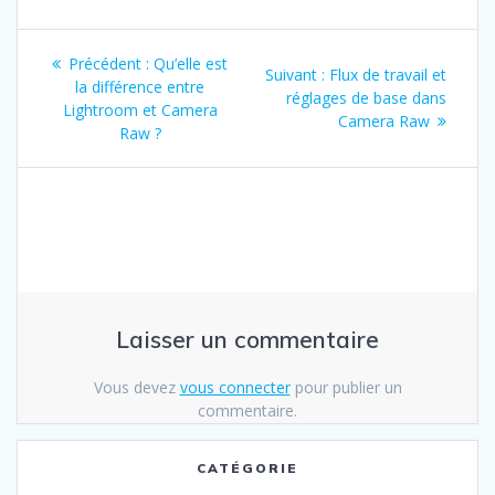
Navigation
Article
Précédent :
Qu’elle est
Article
Suivant :
Flux de travail et
de
précédent
la différence entre
suivant
réglages de base dans
:
Lightroom et Camera
:
Camera Raw
l’article
Raw ?
Laisser un commentaire
Vous devez
vous connecter
pour publier un
commentaire.
CATÉGORIE