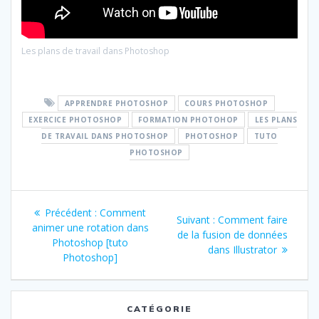
Les plans de travail dans Photoshop
APPRENDRE PHOTOSHOP
COURS PHOTOSHOP
EXERCICE PHOTOSHOP
FORMATION PHOTOHOP
LES PLANS
DE TRAVAIL DANS PHOTOSHOP
PHOTOSHOP
TUTO
PHOTOSHOP
Navigation
Article
Précédent :
Comment
Article
Suivant :
Comment faire
de
précédent
animer une rotation dans
suivant
de la fusion de données
:
Photoshop [tuto
:
dans Illustrator
l’article
Photoshop]
CATÉGORIE