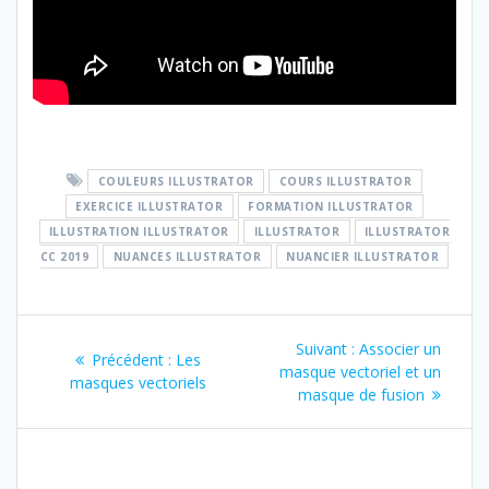
COULEURS ILLUSTRATOR
COURS ILLUSTRATOR
EXERCICE ILLUSTRATOR
FORMATION ILLUSTRATOR
ILLUSTRATION ILLUSTRATOR
ILLUSTRATOR
ILLUSTRATOR
CC 2019
NUANCES ILLUSTRATOR
NUANCIER ILLUSTRATOR
Navigation
Article
Suivant :
Associer un
Article
Précédent :
Les
de
suivant
masque vectoriel et un
précédent
masques vectoriels
:
masque de fusion
:
l’article