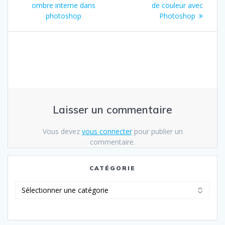
de
précédent
suivant
ombre interne dans
de couleur avec
:
:
photoshop
Photoshop
l’article
Laisser un commentaire
Vous devez
vous connecter
pour publier un
commentaire.
CATÉGORIE
Catégorie