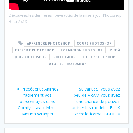
Découvrez les dernières nouveautés de la mise à jour Photoshop
Bêta 25.13
APPRENDRE PHOTOSHOP
COURS PHOTOSHOP
EXERCICE PHOTOSHOP
FORMATION PHOTOHOP
MISE À
JOUR PHOTOSHOP
PHOTOSHOP
TUTO PHOTOSHOP
TUTORIEL PHOTOSHOP
Navigation
Article
Article
Précédent :
Animez
Suivant :
Si vous avez
de
précédent
suivant
facilement vos
peu de VRAM vous avez
:
:
personnages dans
une chance de pouvoir
l’article
ComfyUI avec Mimic
utiliser les modèles FLUX
Motion Wrapper
avec le format GGUF