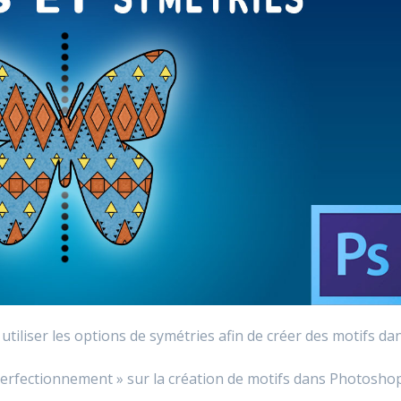
iliser les options de symétries afin de créer des motifs da
 perfectionnement » sur la création de motifs dans Photosho