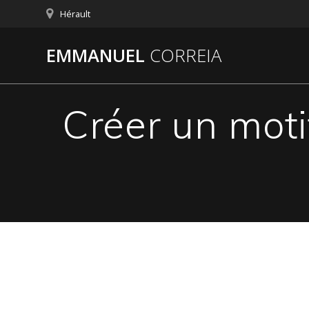
Passer
Hérault
au
contenu
EMMANUEL
CORREIA
Créer un moti