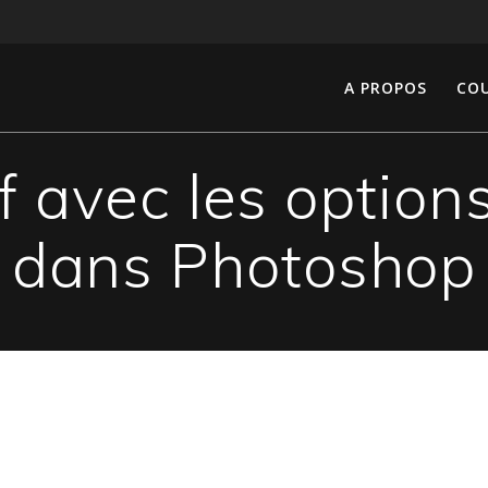
A PROPOS
COU
f avec les option
dans Photoshop