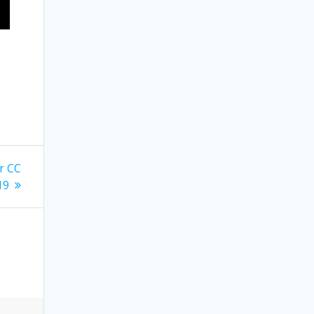
or CC
19