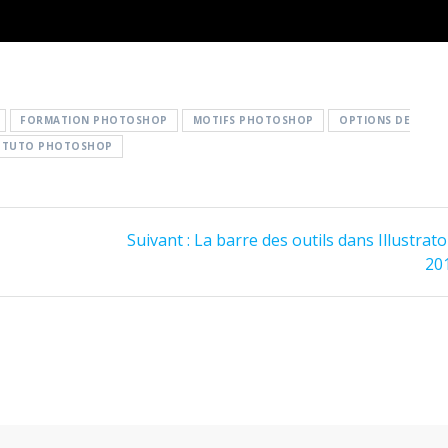
FORMATION PHOTOSHOP
MOTIFS PHOTOSHOP
OPTIONS DE
TUTO PHOTOSHOP
Article
Suivant :
La barre des outils dans Illustrat
suivant
20
: