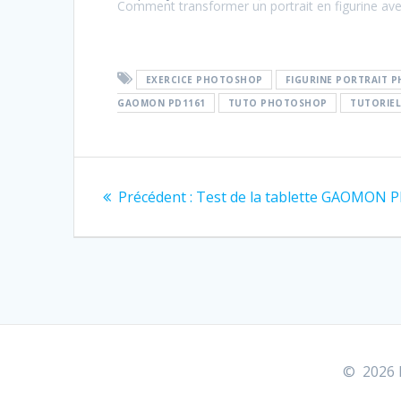
Comment transformer un portrait en figurine a
EXERCICE PHOTOSHOP
FIGURINE PORTRAIT 
GAOMON PD1161
TUTO PHOTOSHOP
TUTORIE
Navigation
Article
Précédent :
Test de la tablette GAOMON 
de
précédent
:
l’article
© 2026 E