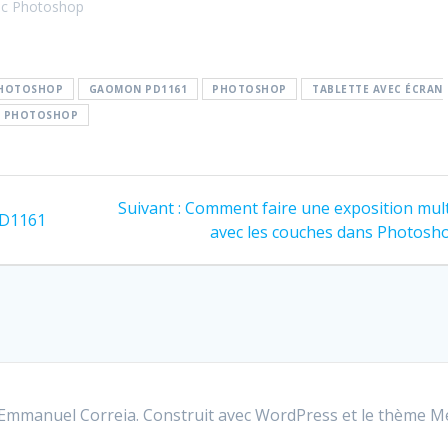
vec Photoshop
PHOTOSHOP
GAOMON PD1161
PHOTOSHOP
TABLETTE AVEC ÉCRAN
L PHOTOSHOP
Article
Suivant :
Comment faire une exposition mult
PD1161
suivant
avec les couches dans Photosh
:
mmanuel Correia. Construit avec WordPress et le
thème M