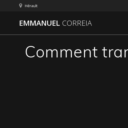
Passer
Hérault
au
contenu
EMMANUEL
CORREIA
Comment trans