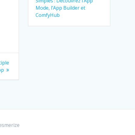
Simples : Découvrez l’App
Mode, l’App Builder et
ComfyHub
iple
op
esmerize