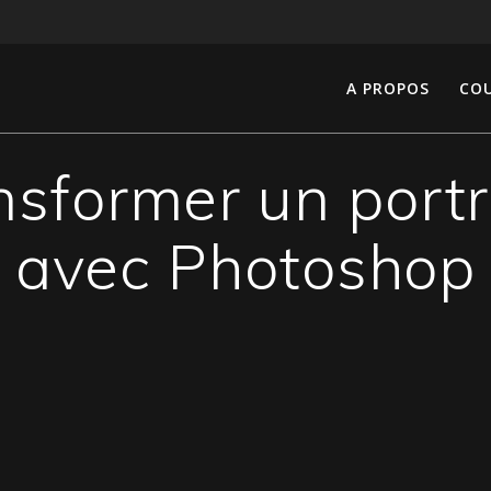
A PROPOS
COU
former un portra
avec Photoshop