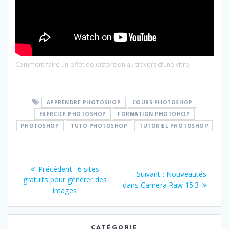
Comment faire un effet de distorsion au travers d’une vitre
APPRENDRE PHOTOSHOP
COURS PHOTOSHOP
EXERCICE PHOTOSHOP
FORMATION PHOTOHOP
PHOTOSHOP
TUTO PHOTOSHOP
TUTORIEL PHOTOSHOP
Navigation
Article
Précédent :
6 sites
Article
Suivant :
Nouveautés
de
précédent
gratuits pour générer des
suivant
dans Camera Raw 15.3
:
images
:
l’article
CATÉGORIE