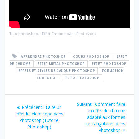
Tuto photoshop – Effet Chrome dans Photoshop
APPRENDRE PHOTOSHOP
COURS PHOTOSHOP
EFFET
DE CHROME
EFFET METAL PHOTOSHOP
EFFET PHOTOSHOP
EFFETS ET STYLES DE CALQUE PHOTOSHOP
FORMATION
PHOTOHOP
TUTO PHOTOSHOP
Navigation
Article
Suivant :
Comment faire
Article
Précédent :
Faire un
de
suivant
un effet de chrome
précédent
effet kaléidoscope dans
:
adapté aux formes
:
Photoshop (Tutoriel
l’article
rectangulaires dans
Photoshop)
Photoshop