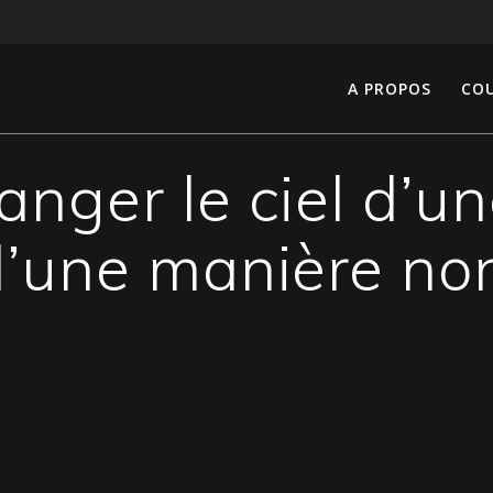
A PROPOS
COU
ger le ciel d’u
’une manière non