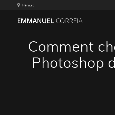
Passer
Hérault
au
contenu
EMMANUEL
CORREIA
Comment chan
Photoshop d