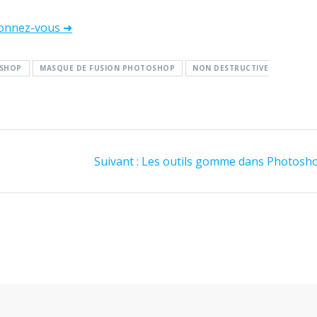
onnez-vous ➜
OSHOP
MASQUE DE FUSION PHOTOSHOP
NON DESTRUCTIVE
Article
Suivant :
Les outils gomme dans Photosh
suivant
: