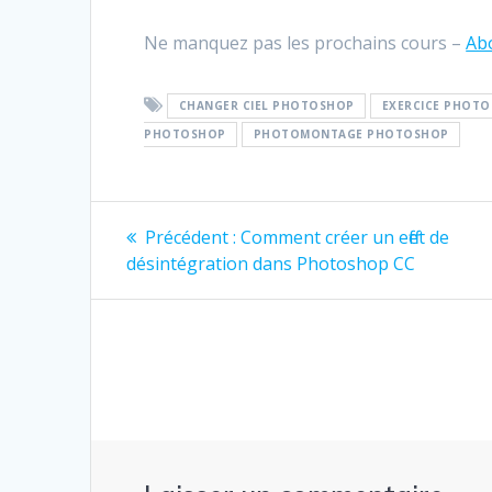
Ne manquez pas les prochains cours –
Ab
CHANGER CIEL PHOTOSHOP
EXERCICE PHOT
PHOTOSHOP
PHOTOMONTAGE PHOTOSHOP
Navigation
Article
Précédent :
Comment créer un effet de
précédent
de
désintégration dans Photoshop CC
:
l’article