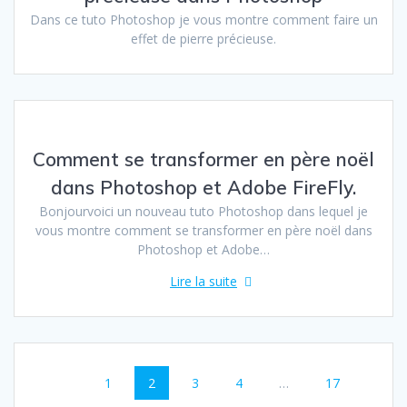
Dans ce tuto Photoshop je vous montre comment faire un
effet de pierre précieuse.
Comment se transformer en père noël
dans Photoshop et Adobe FireFly.
Bonjourvoici un nouveau tuto Photoshop dans lequel je
vous montre comment se transformer en père noël dans
Photoshop et Adobe…
Lire la suite
Navigation
Page
Page
Page
Page
Page
1
2
3
4
…
17
au