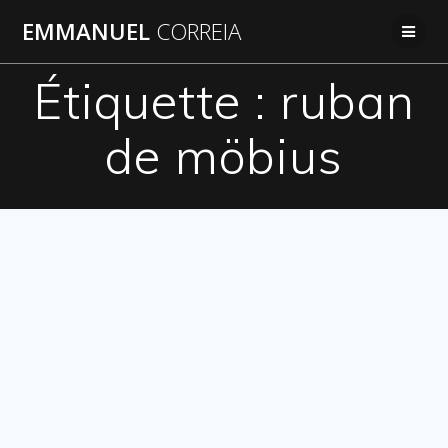
Passer
EMMANUEL
CORREIA
au
contenu
Étiquette :
ruban
de möbius