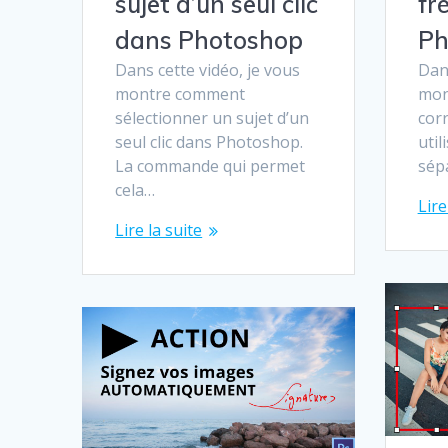
sujet d’un seul clic
fr
dans Photoshop
Ph
Dans cette vidéo, je vous
Dans
montre comment
mon
sélectionner un sujet d’un
cor
seul clic dans Photoshop.
util
La commande qui permet
sép
cela…
Lire
Lire la suite