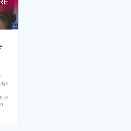
e
us
lage
mise
en