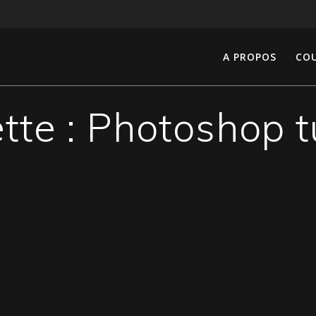
A PROPOS
COU
tte :
Photoshop tu