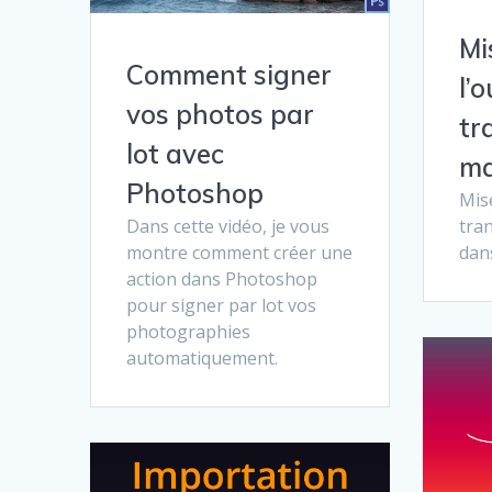
Mi
Comment signer
l’o
vos photos par
tr
lot avec
ma
Photoshop
Mise
Dans cette vidéo, je vous
tra
montre comment créer une
dan
action dans Photoshop
pour signer par lot vos
photographies
automatiquement.