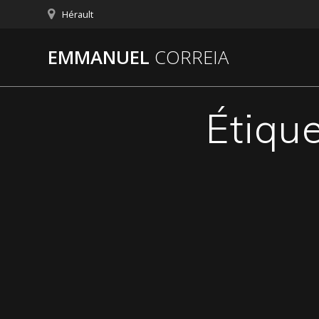
Passer
Hérault
au
contenu
EMMANUEL
CORREIA
Étique