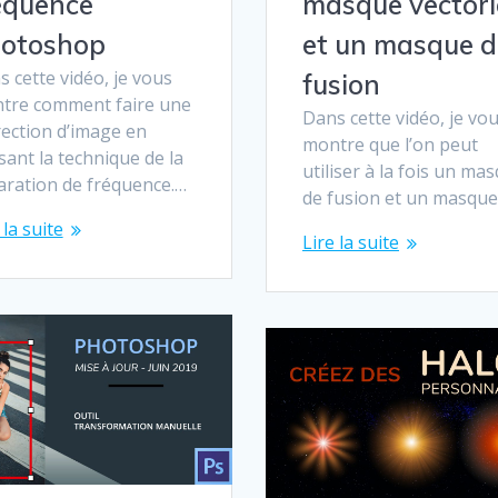
équence
masque vectori
otoshop
et un masque d
 cette vidéo, je vous
fusion
tre comment faire une
Dans cette vidéo, je vo
rection d’image en
montre que l’on peut
isant la technique de la
utiliser à la fois un ma
aration de fréquence.…
de fusion et un masqu
 la suite
Lire la suite