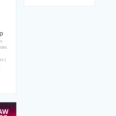
p
us
 des
es (
.