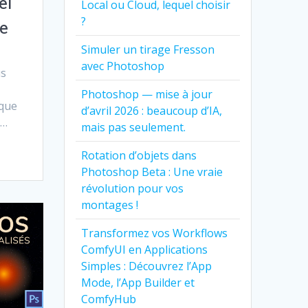
el
Local ou Cloud, lequel choisir
?
e
Simuler un tirage Fresson
avec Photoshop
us
Photoshop — mise à jour
sque
d’avril 2026 : beaucoup d’IA,
e…
mais pas seulement.
Rotation d’objets dans
Photoshop Beta : Une vraie
révolution pour vos
montages !
Transformez vos Workflows
ComfyUI en Applications
Simples : Découvrez l’App
Mode, l’App Builder et
ComfyHub