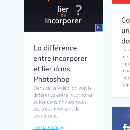
Co
un
da
La différence
Dans
mon
entre incorporer
sig
et lier dans
à pa
sign
Photoshop
pap
Dans cette vidéo, on voit la
différence entre incorporer
et lier dans Photoshop. Il
est très important de
savoir cela.…
Lire la suite