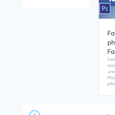
Fa
ph
Fa
Dans
mon
une
Pho
eff
Navigation