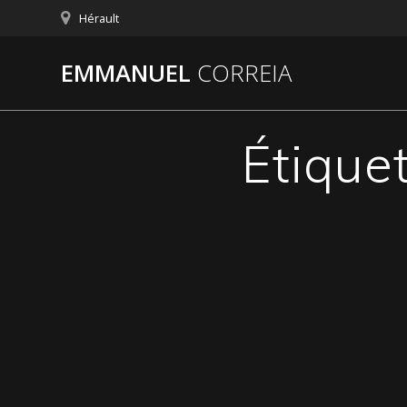
Passer
Hérault
au
contenu
EMMANUEL
CORREIA
Étiquet