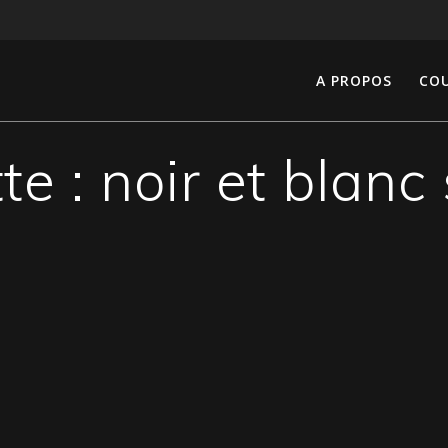
A PROPOS
COU
te :
noir et blanc 