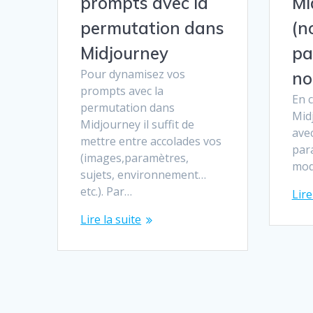
prompts avec la
Mi
permutation dans
(n
Midjourney
pa
Pour dynamisez vos
no
prompts avec la
En c
permutation dans
Mid
Midjourney il suffit de
ave
mettre entre accolades vos
par
(images,paramètres,
mod
sujets, environnement…
etc.). Par…
Lire
Lire la suite