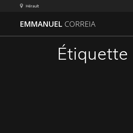
Passer
Hérault
au
contenu
EMMANUEL
CORREIA
Étiquette