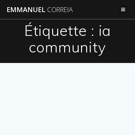
Passer
EMMANUEL
CORREIA
au
contenu
Étiquette :
ia
community