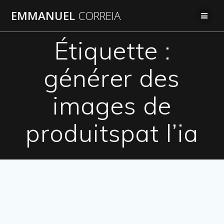
Passer
EMMANUEL
CORREIA
au
contenu
Étiquette :
générer des
images de
produitspat l’ia