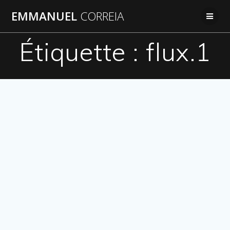
Passer
EMMANUEL
CORREIA
au
contenu
Étiquette :
flux.1