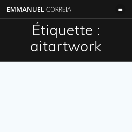
Passer
EMMANUEL
CORREIA
au
contenu
Étiquette :
aitartwork