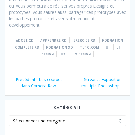
qui vous permettra de réaliser vos propres Designs et
prototypes, vous saurez aussi partager ces prototypes avec
les parties prenantes et avec votre équipe de
développement.
ADOBE XD
APPRENDRE XD
EXERCICE XD
FORMATION
COMPLÈTE XD
FORMATION XD
TUTO.COM
UI
UI
DESIGN
UX
UX DESIGN
Navigation
Article
Article
Précédent :
Les courbes
Suivant :
Exposition
de
précédent
suivant
dans Camera Raw
multiple Photoshop
:
:
l’article
CATÉGORIE
Catégorie