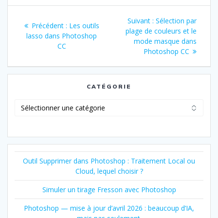
Navigation
Article
Suivant :
Sélection par
Article
Précédent :
Les outils
de
suivant
plage de couleurs et le
précédent
lasso dans Photoshop
:
mode masque dans
:
CC
l’article
Photoshop CC
CATÉGORIE
Catégorie
Outil Supprimer dans Photoshop : Traitement Local ou
Cloud, lequel choisir ?
Simuler un tirage Fresson avec Photoshop
Photoshop — mise à jour d’avril 2026 : beaucoup d’IA,