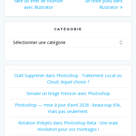
de
précédent
suivant
faire un effet de fourrure
un texte poilu dans
:
:
avec Illustrator
Illustrator
l’article
CATÉGORIE
Catégorie
Outil Supprimer dans Photoshop : Traitement Local ou
Cloud, lequel choisir ?
Simuler un tirage Fresson avec Photoshop
Photoshop — mise à jour d’avril 2026 : beaucoup d’IA,
mais pas seulement.
Rotation d’objets dans Photoshop Beta : Une vraie
révolution pour vos montages !