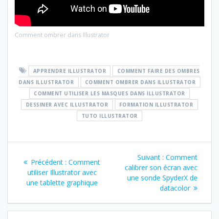
Comment ombrer dans Illustrator
APPRENDRE ILLUSTRATOR
COMMENT FAIRE DES OMBRES
DANS ILLUSTRATOR
COMMENT OMBRER DANS ILLUSTRATOR
COMMENT UTILISER LES MASQUES DANS ILLUSTRATOR
DESSINER AVEC ILLUSTRATOR
FORMATION ILLUSTRATOR
TUTO ILLUSTRATOR
Navigation
Article
Suivant :
Comment
Article
Précédent :
Comment
de
suivant
calibrer son écran avec
précédent
utiliser Illustrator avec
:
une sonde SpyderX de
:
une tablette graphique
l’article
datacolor