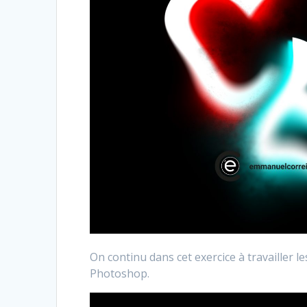
On continu dans cet exercice à travailler le
Photoshop.