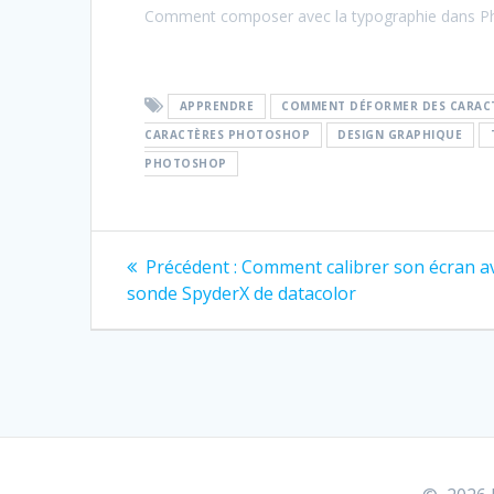
Comment composer avec la typographie dans P
APPRENDRE
COMMENT DÉFORMER DES CARAC
CARACTÈRES PHOTOSHOP
DESIGN GRAPHIQUE
PHOTOSHOP
Navigation
Article
Précédent :
Comment calibrer son écran a
précédent
de
sonde SpyderX de datacolor
:
l’article