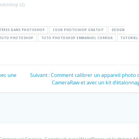
hotoshop (2)
TÈRES DANS PHOTOSHOP
COUR PHOTOSHOP GRATUIT
DESIGN
TUTO PHOTOSHOP
TUTO PHOTOSHOP EMMANUEL CORREIA
TUTORIEL
Article
vec une
Suivant :
Comment calibrer un appareil photo 
suivant
CameraRaw et avec un kit d’étalonna
: