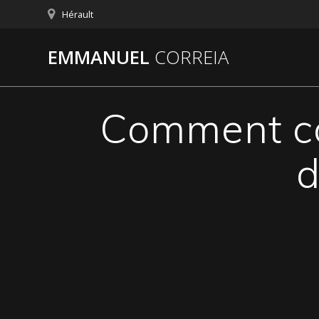
Passer
Hérault
au
contenu
EMMANUEL
CORREIA
Comment co
d