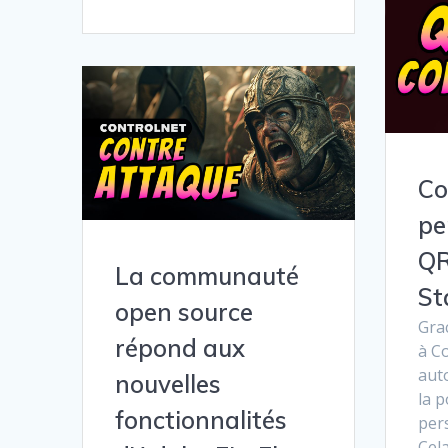
C
pe
QR
La communauté
St
open source
Grac
répond aux
à C
aut
nouvelles
la p
fonctionnalités
per
Cel