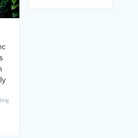
ec
s
n
ly
ting