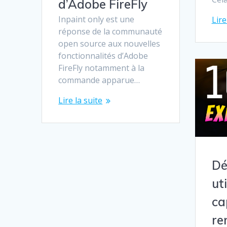
d’Adobe FireFly
Inpaint only est une
Lire
réponse de la communauté
open source aux nouvelles
fonctionnalités d’Adobe
FireFly notamment à la
commande apparue…
Lire la suite
Dé
ut
ca
re