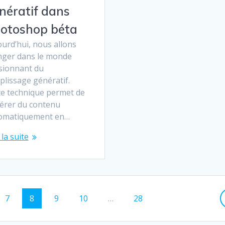
nératif dans
otoshop béta
urd’hui, nous allons
nger dans le monde
sionnant du
plissage génératif.
te technique permet de
érer du contenu
omatiquement en…
 la suite
Page
Page
Page
Page
Page
7
8
9
10
…
28