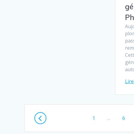
gé
Ph
Aujo
plo
pas
rem
Cet
gén
aut
Lire
Navigation
Page
Page
1
…
6
au