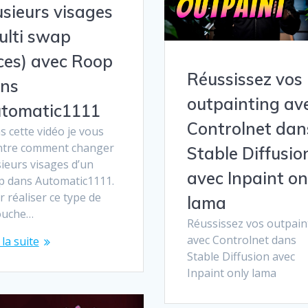
usieurs visages
ulti swap
ces) avec Roop
Réussissez vos
ns
outpainting av
tomatic1111
Controlnet dan
 cette vidéo je vous
tre comment changer
Stable Diffusio
ieurs visages d’un
avec Inpaint on
p dans Automatic1111.
 réaliser ce type de
lama
ouche…
Réussissez vos outpain
avec Controlnet dans
 la suite
Stable Diffusion avec
Inpaint only lama