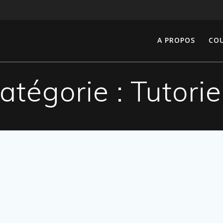
A PROPOS
COU
atégorie :
Tutorie