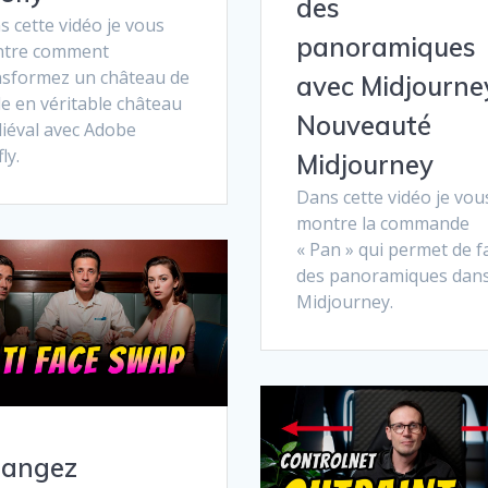
des
 cette vidéo je vous
panoramiques
tre comment
nsformez un château de
avec Midjourney
e en véritable château
Nouveauté
iéval avec Adobe
ly.
Midjourney
Dans cette vidéo je vou
montre la commande
« Pan » qui permet de f
des panoramiques dan
Midjourney.
angez