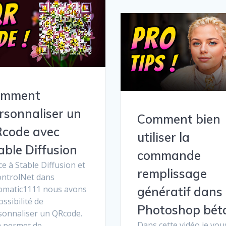
omment
rsonnaliser un
Comment bien
code avec
utiliser la
able Diffusion
commande
e à Stable Diffusion et
remplissage
ontrolNet dans
omatic1111 nous avons
génératif dans
ossibilité de
Photoshop bét
sonnaliser un QRcode.
Dans cette vidéo je vou
a permet de…