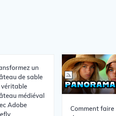
ansformez un
âteau de sable
 véritable
âteau médiéval
ec Adobe
Comment faire
refly