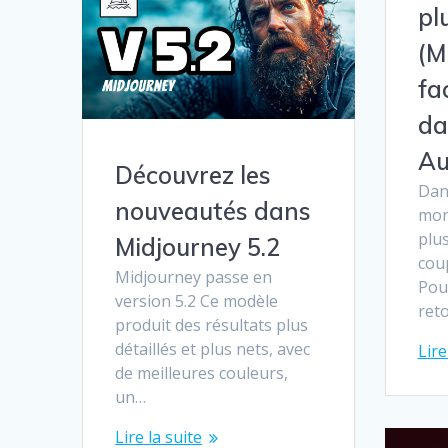
pl
(M
fa
da
Au
Découvrez les
Dans
nouveautés dans
mon
plus
Midjourney 5.2
cou
Midjourney passe en
Pour
version 5.2 Ce modèle
ret
produit des résultats plus
détaillés et plus nets, avec
Lire
de meilleures couleurs,
un…
Lire la suite