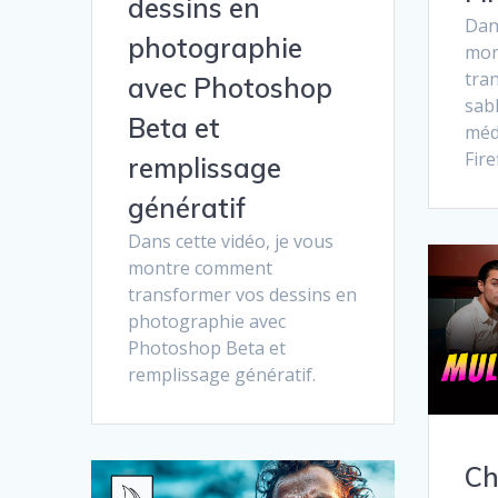
dessins en
Dans
photographie
mon
tra
avec Photoshop
sabl
Beta et
méd
Firef
remplissage
génératif
Dans cette vidéo, je vous
montre comment
transformer vos dessins en
photographie avec
Photoshop Beta et
remplissage génératif.
Ch